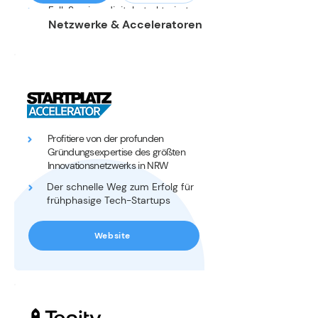
Full-Service: digital, strukturiert,
mit Fokus auf Effizienz und
Netzwerke & Acceleratoren
Innovation
Steuerberatung für
wachstumsstarke,
ACCELERATOREN
zukunftsorientierte
Unternehmen
Profitiere von der profunden
Gründungsexpertise des größten
Innovationsnetzwerks in NRW
Der schnelle Weg zum Erfolg für
frühphasige Tech-Startups
Website
ACCELERATOREN