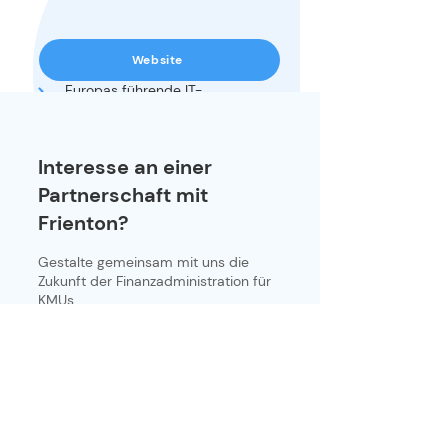
Website
Europas führende IT-
Community für
Wissensaustausch &
Matchmaking
Interesse an einer
Profitiere von einem starken Netzwerk
aus rund 200 Mitgliedern
Partnerschaft mit
Frienton?
Gestalte gemeinsam mit uns die
Zukunft der Finanzadministration für
KMUs
Kontaktieren