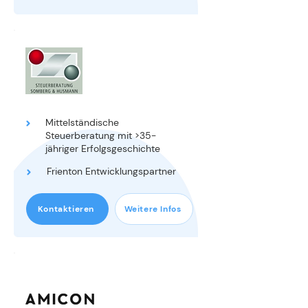
STEUERBARATUNG
STEUERBERATUN
G
Mittelständische
Steuerberatung mit >35-
jähriger Erfolgsgeschichte
Frienton Entwicklungspartner
Kontaktieren
Weitere Infos
STEUERBERATUN
G